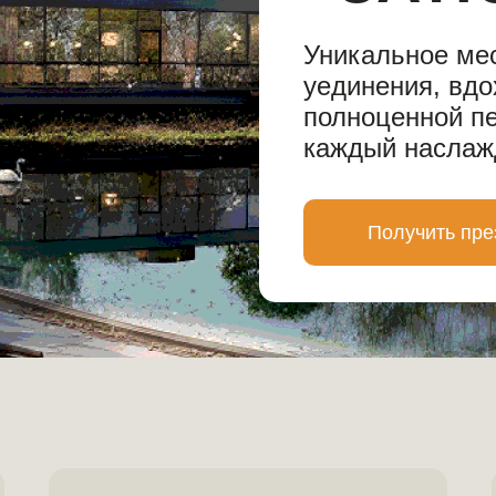
Уникальное мe
уeдинения, вдо
полноценной пе
кaждый наслаж
Получить пре