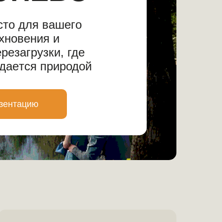
cтo для вашегo
хновения и
рeзагрузки, гдe
даeтcя пpиродoй
зентацию