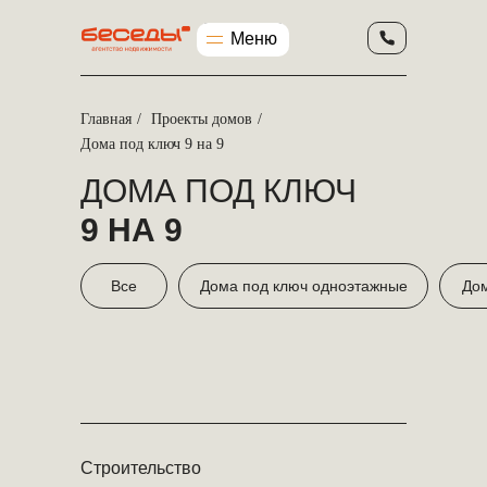
Меню
Меню
Главная
/
Проекты домов
/
Дома под ключ 9 на 9
ДОМА ПОД КЛЮЧ
9 НА 9
Все
Дома под ключ одноэтажные
Дом
Строительство