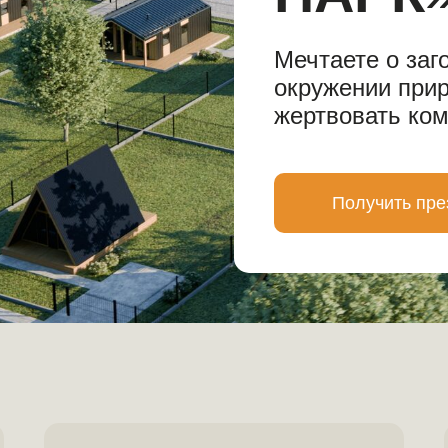
Мечтаете о заг
окружении прир
жертвовать ко
Получить пре